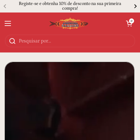
Ir para o conteúdo
Registe-se e obtenha 10% de desconto na sua primeira
compra!
Abrir carrinh
0
Abrir menu
Início
/
Sustentabilidade